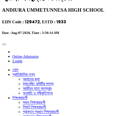
ANDIURA UMMETUNNESA HIGH SCHOOL
129472
1933
EIIN Code :
, ESTD :
Date : Aug-07-2026, Time :
3:56:14 AM
Payment
Online Admission
Login
হোম
প্রাতিষ্ঠানিক তথ্য
আমাদের কথা
ম্যানেজিং কমিটির সদস্য
আজীবন দাতা সদস্যবৃন্দ
অনুমতি ও স্বীকৃতিপত্র
শিক্ষকমন্ডলী
সকল শিক্ষকমন্ডলী
শিফট শিক্ষকমন্ডলী
প্রাক্তন প্রধান শিক্ষকমন্ডলী